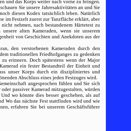
ren und das Korps weiter nach vorne zu bringen.
 schauen Sie unsere Jahresaktivitäten an und Sie
noch diesen Kodex tatsächlich leben. Natürlich
he im Festzelt zuerst zur Tanzfläche erklärt, aber
h nicht nehmen, nach bestandenem Härtetest zu
h unsere alten Kameraden, wenn sie unserem
enheit von Geschichten und Anekdoten aus der
 daran, den verstorbenen Kameraden durch den
 dem traditionellen Friedhofganges zu gedenken
n zu erinnern. Doch spätestens wenn der Major
 Kamerad ein fester Bestandteil der Einheit und
ass unser Korps durch ein diszipliniertes und
önenden Abschluss eines jeden Festzuges wird.
 Gemeinschaft angesprochen fühlen und Sie sich
er oder passiver Kamerad mitzugestalten, würden
. Und wo könnte dies besser geschehen, als auf
nd Wo das nächste Fest stattfinden wird und wie
nnen, erfahren Sie bei unserem Geschäftsführer