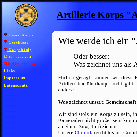
Artillerie Korps 
Unser Korps
Wie werde ich ein 
Geschütze
Korpskönig
Oder besser:
Vereinslied
Was zeichnet uns als A
Mitglied werden
Links
Ehrlich gesagt, können wir diese 
Impressum
Artilleristen überhaupt nicht gib
Datenschutz
anders:
Was zeichnet unsere Gemeinschaft
Wir sind stolz ein Korps zu sein, i
Kameraden nicht größer sein könnt
an einem Zug(-Tau) ziehen.
Unsere
Chronik
reicht bis ins Grün